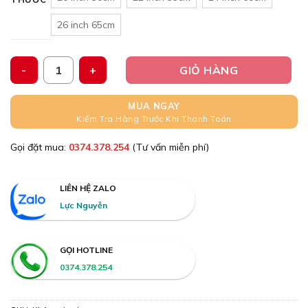
26 inch 65cm
Gạt mưa Silicon, Xương Mềm Up part nhiều size lựa chọn từ 1
GIỎ HÀNG
MUA NGAY
Kiểm Tra Hàng Trước Khi Thanh Toán
Gọi đặt mua:
0374.378.254
(Tư vấn miễn phí)
LIÊN HỆ ZALO
Lực Nguyễn
GỌI HOTLINE
0374.378.254