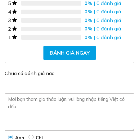
0%
| 0 đánh giá
5
biến
0%
| 0 đánh giá
4
thể.
Các
0%
| 0 đánh giá
3
tùy
0%
| 0 đánh giá
2
chọn
0%
| 0 đánh giá
1
có
thể
được
ĐÁNH GIÁ NGAY
chọn
trên
trang
Chưa có đánh giá nào.
sản
phẩm
Anh
Chị