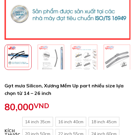
Gạt mưa Silicon, Xương Mềm Up part nhiều size lựa
chọn từ 14 – 26 inch
80,000
VND
14 inch 35cm
16 inch 40cm
18 inch 45cm
KÍCH
20 inch 50cm
22 inch 55cm
24 inch 60cm
THƯỚC