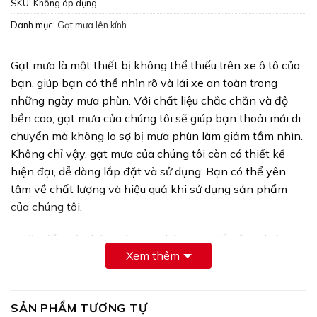
SKU:
Không áp dụng
Danh mục:
Gạt mưa lên kính
Gạt mưa là một thiết bị không thể thiếu trên xe ô tô của
bạn, giúp bạn có thể nhìn rõ và lái xe an toàn trong
những ngày mưa phùn. Với chất liệu chắc chắn và độ
bền cao, gạt mưa của chúng tôi sẽ giúp bạn thoải mái di
chuyển mà không lo sợ bị mưa phùn làm giảm tầm nhìn.
Không chỉ vậy, gạt mưa của chúng tôi còn có thiết kế
hiện đại, dễ dàng lắp đặt và sử dụng. Bạn có thể yên
tâm về chất lượng và hiệu quả khi sử dụng sản phẩm
của chúng tôi.
– Hãy đến với chúng tôi ngay hôm nay để trải nghiệm sự
Xem thêm
tiện lợi và an toàn mà gạt mưa mang lại cho xe ô tô của
bạn!
Gạt mưa UP có khả năng gạt hơn 500.000 lần lau vượt
SẢN PHẨM TƯƠNG TỰ