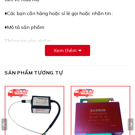
♦️Các bạn cần hàng hoặc sỉ lẻ gọi hoặc nhắn tin :
♦️Mô tả sản phẩm:
Thông tin sản phẩm:
Xem thêm
– Tên sản phẩm: Cắt mát điện ô tô
– Sản phẩm sử dụng được cho cả ô tô sử dụng điện 12V,
SẢN PHẨM TƯƠNG TỰ
điện 24V và máy công trình
– Trọng lượng: 540g
– Kích thước: 95 x 95 x 140 (mm)
– Cắt mát có chân bằng đồng, tiếp điểm má dày chịu
được dòng điện lớn