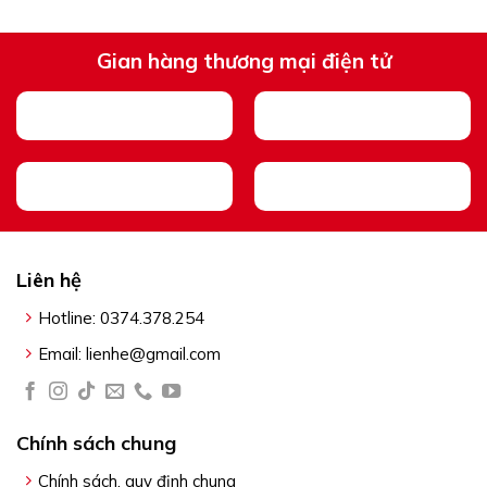
#catmatco
Gian hàng thương mại điện tử
#shihai
#catmatoto
#catmatxetai
#cupbinh
Liên hệ
#catdien
Hotline: 0374.378.254
#ngatdien
Email: lienhe@gmail.com
Chính sách chung
Chính sách, quy định chung