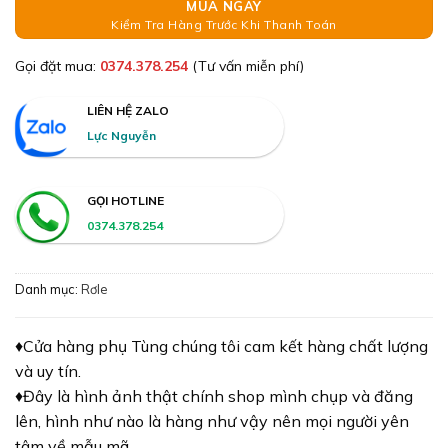
MUA NGAY
Kiểm Tra Hàng Trước Khi Thanh Toán
Gọi đặt mua:
0374.378.254
(Tư vấn miễn phí)
LIÊN HỆ ZALO
Lực Nguyễn
GỌI HOTLINE
0374.378.254
Danh mục:
Rơle
♦️Cửa hàng phụ Tùng chúng tôi cam kết hàng chất lượng
và uy tín.
♦️Đây là hình ảnh thật chính shop mình chụp và đăng
lên, hình như nào là hàng như vậy nên mọi người yên
tâm về mẫu mã.