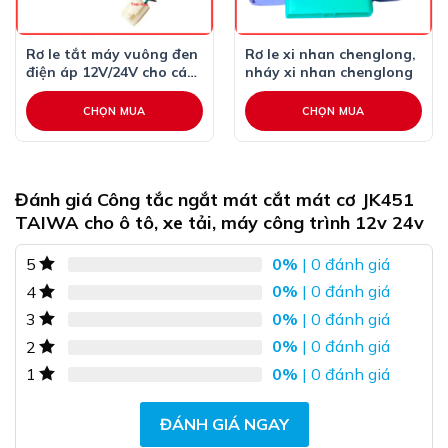
– Bộ sản phẩm gồm 01 cắt mát điện ô tô
Rơ le tắt máy vuông đen
Rơ le xi nhan chenglong,
Ưu điểm sử dụng:
điện áp 12V/24V cho các
nháy xi nhan chenglong
dòng xe tải Trung Quốc
– Dễ dàng sử dụng và đấu nối
CHỌN MUA
CHỌN MUA
– Chất liệu bền đẹp cho thời gian sử dụng dài lâu
– Quay nhẹ, dễ vặn ngay cả khi lắp ở những nơi chật
Đánh giá Công tắc ngắt mát cắt mát cơ JK451
hẹp
TAIWA cho ô tô, xe tải, máy công trình 12v 24v
0%
| 0 đánh giá
5
– Sử dụng để thay thế cho cắt mát cũ trên xe bị hỏng
0%
| 0 đánh giá
hoặc khi quý khách có nhu cầu lắp mới
4
0%
| 0 đánh giá
3
– Sản phẩm lắp được cho nhiều loại xe máy
0%
| 0 đánh giá
2
0%
| 0 đánh giá
1
♦️Cửa hàng Phụ Tùng Thái Hoà chúng tôi cam kết hàng
chất lượng và uy tín.
ĐÁNH GIÁ NGAY