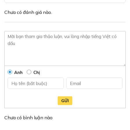
♦️Đây là hình ảnh thật chính shop mình chụp và đăng
lên, hình như nào là hàng như vậy nên mọi người yên
Chưa có đánh giá nào.
tâm về mẫu mã.
♦️PHỤ TÙNG THÁI HOÀ
CHUYÊN CUNG CẤP SỈ LẺ PHỤ TÙNG MÁY MÓC, LINH
KIỆN, ĐỒ ĐIỆN, ĐỒ CHƠI XE VÀ PHỤ TÙNG HẠNG
NẶNG NHƯ: NHÍP, CABIN, TĂNG BUA, LỐP, GÀU MÁY
MÚC,…
Anh
Chị
♦️LIÊN HỆ NGAY
#phutungthaihoa#dochoixethaihoa
GỬI
#catmatdienoto #ngatmat #catmatco #catmattay
#ngatmat
Chưa có bình luận nào
#catmat