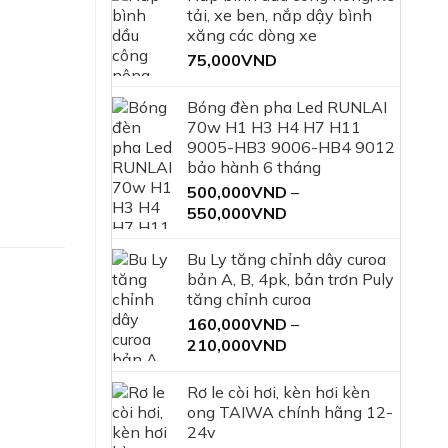
tải, xe ben, nắp dậy bình
xăng các dòng xe
75,000
VND
Bóng đèn pha Led RUNLAI
70w H1 H3 H4 H7 H11
9005-HB3 9006-HB4 9012
bảo hành 6 tháng
500,000
VND
–
Khoảng
550,000
VND
giá:
từ
Bu Ly tăng chỉnh dây curoa
500,000VND
bản A, B, 4pk, bản trơn Puly
đến
tăng chỉnh curoa
550,000VND
160,000
VND
–
Khoảng
210,000
VND
giá:
từ
Rơ le còi hơi, kèn hơi kèn
160,000VND
ong TAIWA chính hãng 12-
đến
24v