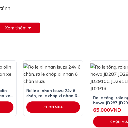
trình
Xem thêm
olin
Rơ le xi nhan Isuzu 24v 6
han xe
chân, rơ le chớp xi nhan 6
Rơ le tổng, rơle 
chân Isuzu
howo JD287 JD29
CHỌN MUA
JD2910C JD2911D
65,000
VND
JD2913
CHỌN MU