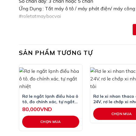
Số chân dây: 3 chân hoặc 5 chân
Ứng Dụng : Tắt máy ô tô / máy phát điện/ máy công 
#roletatmaybocvai
#roletatmay
#tatmay
SẢN PHẨM TƯƠNG TỰ
Rơ le ngắt lạnh điều hòa ô
Rơ le xi nhan thaco 
tô, đo chính xác, tự ngắt
24V, rơ le chớp xi n
nhiệt
tải
80,000
VND
CHỌN MUA
CHỌN MUA