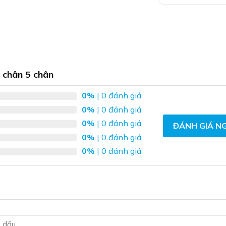
Sản
phẩm
này
có
nhiều
biến
 chân 5 chân
thể.
Các
0%
| 0 đánh giá
tùy
chọn
0%
| 0 đánh giá
có
0%
| 0 đánh giá
ĐÁNH GIÁ N
thể
0%
| 0 đánh giá
được
0%
| 0 đánh giá
chọn
trên
trang
sản
phẩm