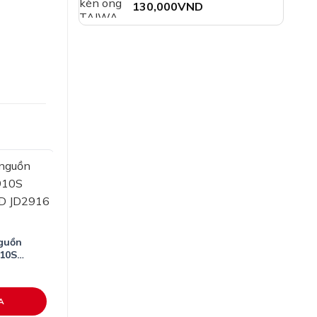
210,000VND
130,000
VND
nguồn
10S
 JD2916
A