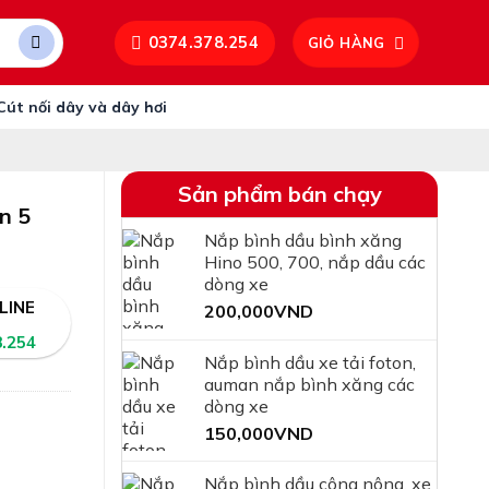
0374.378.254
GIỎ HÀNG
Cút nối dây và dây hơi
Sản phẩm bán chạy
n 5
Nắp bình dầu bình xăng
Hino 500, 700, nắp dầu các
dòng xe
LINE
200,000
VND
8.254
Nắp bình dầu xe tải foton,
auman nắp bình xăng các
dòng xe
150,000
VND
Nắp bình dầu công nông, xe