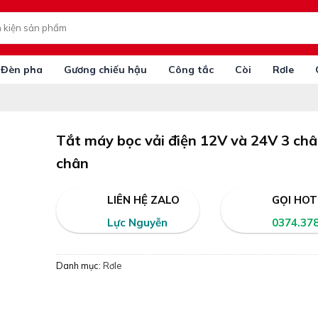
Đèn pha
Gương chiếu hậu
Công tắc
Còi
Rơle
Tắt máy bọc vải điện 12V và 24V 3 châ
chân
LIÊN HỆ ZALO
GỌI HOT
Lực Nguyễn
0374.37
Danh mục:
Rơle