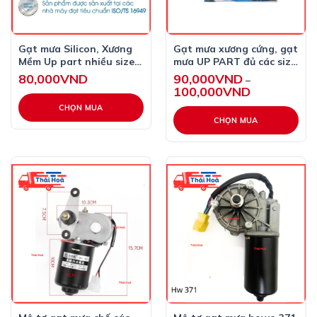
Gạt mưa Silicon, Xương
Gạt mưa xương cứng, gạt
Mềm Up part nhiều size
mưa UP PART đủ các size
lựa chọn từ 14 – 26 inch
từ 14-26 inch
80,000
VND
90,000
VND
–
100,000
VND
Khoảng
giá:
từ
CHỌN MUA
90,000VND
CHỌN MUA
đến
Sản
100,000VND
Sản
phẩm
phẩm
này
này
có
có
nhiều
nhiều
biến
biến
thể.
thể.
Các
Các
tùy
tùy
chọn
chọn
có
có
thể
thể
được