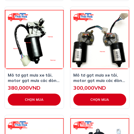
sản
phẩm
Mô tơ gạt mưa xe tải,
Mô tơ gạt mưa xe tải,
motor gạt mưa các dòng
motor gạt mưa các dòng
xe kia Hyundai faw
xe tải 12V 24V bên trái
380,000
VND
300,000
VND
chenglong dongfeng và
bên phải
chế cho các xe 12V 24V
CHỌN MUA
CHỌN MUA
Sản
Sản
phẩm
phẩm
này
này
có
có
nhiều
nhiều