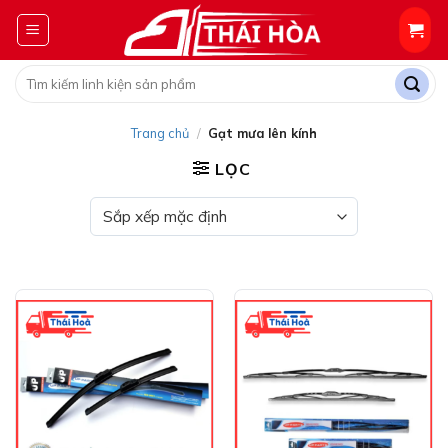
Skip
to
content
Tìm
kiếm:
Trang chủ
/
Gạt mưa lên kính
LỌC