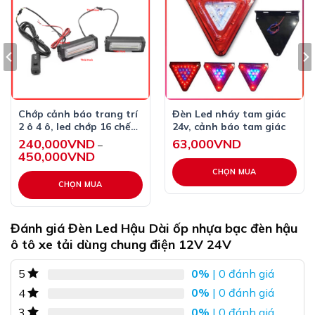
kt khi bỏ gioăng : 16,3cm × 5,6cm×2,6cm .
cả gioăng .
19,8× 2,8× 9 cm .
đèn có 3 dây điện = 2 chức năng tiện dụng .
Chớp cảnh báo trang trí
Đèn Led nháy tam giác
2 ô 4 ô, led chớp 16 chế
24v, cảnh báo tam giác
độ 12V 24V
240,000
VND
63,000
VND
–
đèn có 16 mắt led nhỏ riêng biệt
450,000
VND
Khoảng
giá:
từ
CHỌN MUA
#ledbauduc #ledhaudon #ledcansau #2019 #sd2019
240,000VND
CHỌN MUA
đến
450,000VND
Sản
phẩm
Đánh giá Đèn Led Hậu Dài ốp nhựa bạc đèn hậu
này
ô tô xe tải dùng chung điện 12V 24V
có
nhiều
0%
| 0 đánh giá
5
biến
0%
| 0 đánh giá
4
thể.
Các
0%
| 0 đánh giá
3