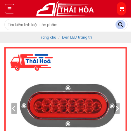
Skip
to
content
Tìm
kiếm:
Trang chủ
/
Đèn LED trang trí