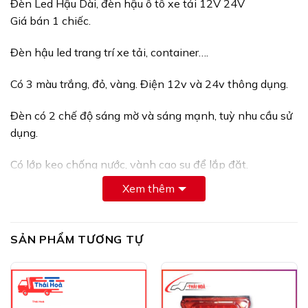
Đèn Led Hậu Dài, đèn hậu ô tô xe tải 12V 24V
Giá bán 1 chiếc.
Đèn hậu led trang trí xe tải, container….
Có 3 màu trắng, đỏ, vàng. Điện 12v và 24v thông dụng.
Đèn có 2 chế độ sáng mờ và sáng mạnh, tuỳ nhu cầu sử
dụng.
Có lớp keo chống nước, vành cao su để lắp đặt.
Xem thêm
chức năng cảnh báo lùi, phanh và xi nhan . góp phần
tạo thêm an toàn cho tài xế và phương tiện cùng tham
gia giao thông ..
SẢN PHẨM TƯƠNG TỰ
hơn nữa đèn còn trang trí xe rất đẹp .
giá trên là giá của 1 cái.