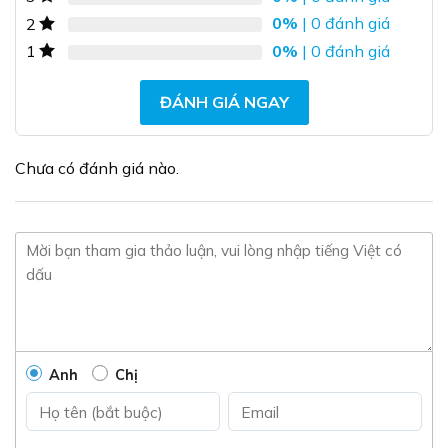
tùy
0%
| 0 đánh giá
2
chọn
0%
| 0 đánh giá
1
có
thể
được
ĐÁNH GIÁ NGAY
chọn
trên
trang
Chưa có đánh giá nào.
sản
phẩm
Anh
Chị