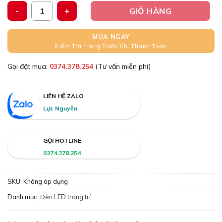
Đèn Led Hậu Dài ốp nhựa bạc đèn hậu ô tô xe tải dùng chun
GIỎ HÀNG
MUA NGAY
Kiểm Tra Hàng Trước Khi Thanh Toán
Gọi đặt mua:
0374.378.254
(Tư vấn miễn phí)
LIÊN HỆ ZALO
Lực Nguyễn
GỌI HOTLINE
0374.378.254
SKU:
Không áp dụng
Danh mục:
Đèn LED trang trí