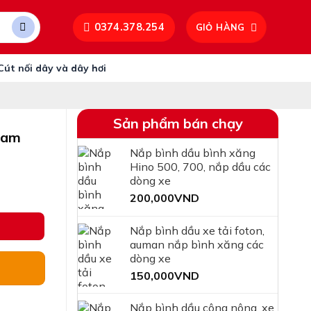
0374.378.254
GIỎ HÀNG
Cút nối dây và dây hơi
Sản phẩm bán chạy
tam
Nắp bình dầu bình xăng
Hino 500, 700, nắp dầu các
dòng xe
200,000
VND
lượng
Nắp bình dầu xe tải foton,
auman nắp bình xăng các
dòng xe
150,000
VND
Nắp bình dầu công nông, xe