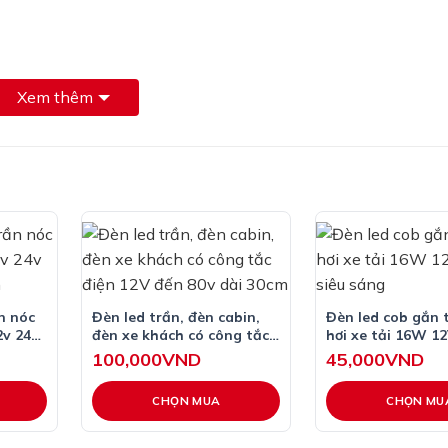
Xem thêm
n nóc
Đèn led trần, đèn cabin,
Đèn led cob gắn 
2v 24v
đèn xe khách có công tắc
hơi xe tải 16W 1
điện 12V đến 80v dài 30cm
siêu sáng
100,000
VND
45,000
VND
CHỌN MUA
CHỌN MU