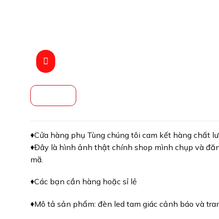
♦️Cửa hàng phụ Tùng chúng tôi cam kết hàng chất lượ
♦️Đây là hình ảnh thật chính shop mình chụp và đă
mã.
♦️Các bạn cần hàng hoặc sỉ lẻ
♦️Mô tả sản phẩm: đèn led tam giác cảnh báo và trang 