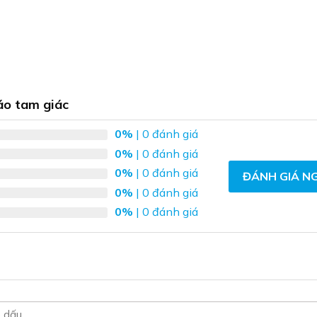
 ốc để dàng .
áo tam giác
( shop luôn luôn quay video test và đóng gói ), nếu quý khách c
 giải quyết tốt nhất
0%
| 0 đánh giá
0%
| 0 đánh giá
ùng đấu điện sai gây chập cháy,..
0%
| 0 đánh giá
ĐÁNH GIÁ N
0%
| 0 đánh giá
0%
| 0 đánh giá