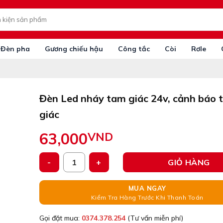
Đèn pha
Gương chiếu hậu
Công tắc
Còi
Rơle
Đèn Led nháy tam giác 24v, cảnh báo 
giác
63,000
VND
Đèn Led nháy tam giác 24v, cảnh báo tam giác số 
GIỎ HÀNG
MUA NGAY
Kiểm Tra Hàng Trước Khi Thanh Toán
Gọi đặt mua:
0374.378.254
(Tư vấn miễn phí)