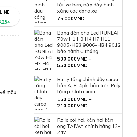
tải, xe ben, nắp dậy bình
xăng các dòng xe
LINE
75,000
VND
8.254
Bóng đèn pha Led RUNLAI
70w H1 H3 H4 H7 H11
9005-HB3 9006-HB4 9012
bảo hành 6 tháng
500,000
VND
–
Khoảng
550,000
VND
giá:
từ
Bu Ly tăng chỉnh dây curoa
500,000VND
bản A, B, 4pk, bản trơn Puly
đến
tăng chỉnh curoa
 về mẫu
550,000VND
160,000
VND
–
Khoảng
210,000
VND
giá:
từ
Rơ le còi hơi, kèn hơi kèn
160,000VND
ong TAIWA chính hãng 12-
đến
24v