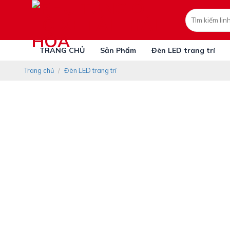
Skip
Tìm
to
kiếm:
content
TRANG CHỦ
Sản Phẩm
Đèn LED trang trí
Trang chủ
/
Đèn LED trang trí