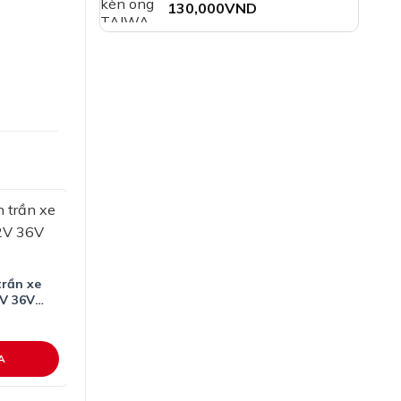
210,000VND
130,000
VND
trần xe
2V 36V
A