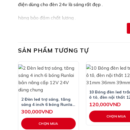
điện dùng cho đèn 24v là sáng rất đẹp .
hàng bảo đảm chất lượng .
dùng là thích !!!
điện 12v dùng cũng được nhưng sáng hơi yếu chút.
SẢN PHẨM TƯƠNG TỰ
kích thước đèn: 15,5cm × 16,5cm .
mặt đèn dày : 2cm .
sau đèn có 3 dây điện .
10 Bóng đèn led trầ
các bác có thể đấu nối dùng dễ dàng như sau .
ô tô, đèn nội thất 1
2 Đèn led trợ sáng, tăng
31mm 36mm 39mm
120,000
VND
sáng 4 inch 6 bóng Runlai
bản nâng cấp 12V 24V
dây đen : mát .
300,000
VND
dùng chung
CHỌN MUA
dây màu đỏ : chế độ phanh hoặc chỉ sáng .
CHỌN MUA
Sản