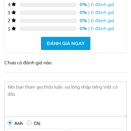
0%
| 0 đánh giá
4
Các
tùy
0%
| 0 đánh giá
3
chọn
0%
| 0 đánh giá
2
có
0%
| 0 đánh giá
1
thể
được
chọn
ĐÁNH GIÁ NGAY
trên
trang
sản
Chưa có đánh giá nào.
phẩm
Anh
Chị