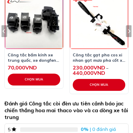
Công tắc bấm kính xe
Công tắc gạt pha cos xi
trung quốc, xe dongfeng
nhan gạt mưa pha cốt xe
chính hãng
cửu long dongfeng
70,000
VND
230,000
VND
–
440,000
VND
Khoảng
giá:
từ
CHỌN MUA
230,000VND
CHỌN MUA
đến
440,000VND
Sản
phẩm
Đánh giá Công tắc còi đèn ưu tiên cảnh báo jac
này
chiến thắng hoa mai thaco vào và ca dòng xe tải
có
trung
nhiều
biến
0%
| 0 đánh giá
5
thể.