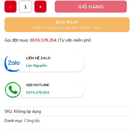
Công tắc còi đèn ưu tiên cảnh báo jac chiến thắng hoa mai t
GIỎ HÀNG
MUA NGAY
Kiểm Tra Hàng Trước Khi Thanh Toán
Gọi đặt mua:
0374.378.254
(Tư vấn miễn phí)
LIÊN HỆ ZALO
Lực Nguyễn
GỌI HOTLINE
0374.378.254
SKU:
Không áp dụng
Danh mục:
Công tắc