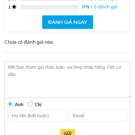
chọn
chọn
0%
| 0 đánh giá
1
có
có
thể
thể
được
được
ĐÁNH GIÁ NGAY
chọn
chọn
trên
trên
trang
trang
Chưa có đánh giá nào.
sản
sản
phẩm
phẩm
Anh
Chị
GỬI