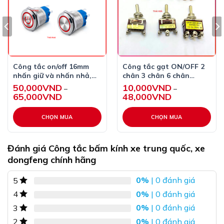
Công tắc on/off 16mm
Công tắc gạt ON/OFF 2
nhấn giữ và nhấn nhả,
chân 3 chân 6 chân
Vỏ INOX có đèn LED,
không nhả và tự nhả
50,000
VND
10,000
VND
–
–
Điện 12V 24V
65,000
VND
Khoảng
48,000
VND
Khoảng
giá:
giá:
từ
từ
50,000VND
10,000VND
CHỌN MUA
CHỌN MUA
đến
đến
65,000VND
48,000VND
Sản
Sản
phẩm
phẩm
Đánh giá Công tắc bấm kính xe trung quốc, xe
này
này
dongfeng chính hãng
có
có
nhiều
nhiều
0%
| 0 đánh giá
5
biến
biến
0%
| 0 đánh giá
4
thể.
thể.
Các
Các
0%
| 0 đánh giá
3
tùy
tùy
0%
| 0 đánh giá
2