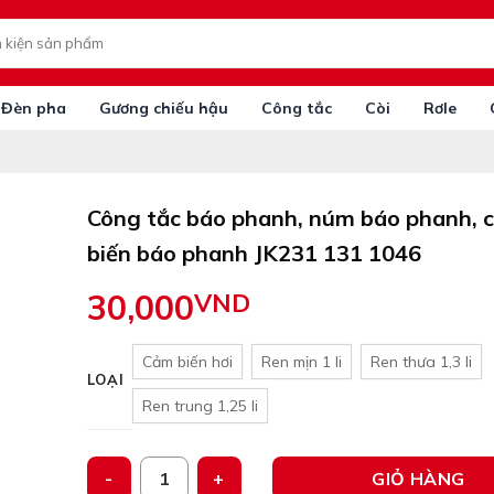
Đèn pha
Gương chiếu hậu
Công tắc
Còi
Rơle
Công tắc báo phanh, núm báo phanh, 
biến báo phanh JK231 131 1046
30,000
VND
Cảm biến hơi
Ren mịn 1 li
Ren thưa 1,3 li
LOẠI
Ren trung 1,25 li
Công tắc báo phanh, núm báo phanh, cảm biến báo
GIỎ HÀNG