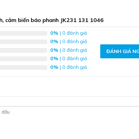
thể.
Các
tùy
h, cảm biến báo phanh JK231 131 1046
chọn
có
0%
| 0 đánh giá
thể
0%
| 0 đánh giá
được
0%
| 0 đánh giá
ĐÁNH GIÁ N
chọn
0%
| 0 đánh giá
trên
0%
| 0 đánh giá
trang
sản
phẩm