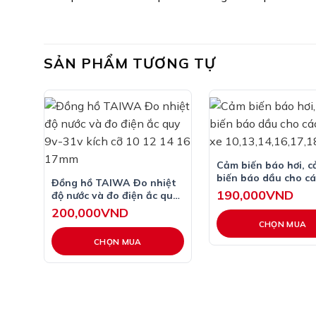
SẢN PHẨM TƯƠNG TỰ
Cảm biến báo hơi, 
biến báo dầu cho c
Đồng hồ TAIWA Đo nhiệt
xe 10,13,14,16,17,1
190,000
VND
độ nước và đo điện ắc quy
9v-31v kích cỡ 10 12 14 16
200,000
VND
17mm
CHỌN MUA
CHỌN MUA
Sản
phẩm
Sản
này
phẩm
có
này
nhiều
có