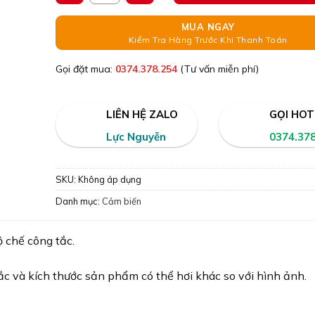
MUA NGAY
Kiểm Tra Hàng Trước Khi Thanh Toán
Gọi đặt mua:
0374.378.254
(Tư vấn miễn phí)
LIÊN HỆ ZALO
GỌI HOT
Lực Nguyễn
0374.37
SKU:
Không áp dụng
Danh mục:
Cảm biến
 chế công tắc.
c và kích thước sản phẩm có thể hơi khác so với hình ảnh.