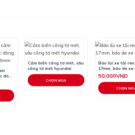
Cảm biến công tơ mét, sâu
Báo lùi xe tải re
công tơ mét hyundai
17mm, báo de xe 
cảm
50,000
VND
ác dòng
CHỌN MUA
8mm
CHỌN MU
Sản
phẩm
này
có
nhiều
biến