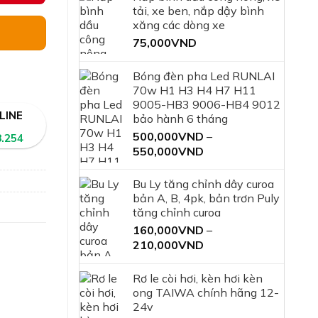
tải, xe ben, nắp dậy bình
xăng các dòng xe
75,000
VND
Bóng đèn pha Led RUNLAI
70w H1 H3 H4 H7 H11
9005-HB3 9006-HB4 9012
LINE
bảo hành 6 tháng
500,000
VND
–
8.254
Khoảng
550,000
VND
giá:
từ
Bu Ly tăng chỉnh dây curoa
500,000VND
bản A, B, 4pk, bản trơn Puly
đến
tăng chỉnh curoa
550,000VND
160,000
VND
–
Khoảng
210,000
VND
giá:
từ
Rơ le còi hơi, kèn hơi kèn
160,000VND
ong TAIWA chính hãng 12-
đến
24v