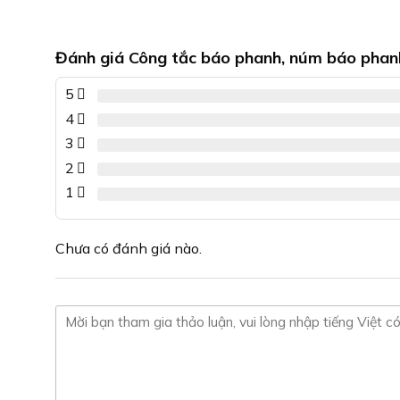
biến
nhiều
thể.
biến
Các
Đánh giá Công tắc báo phanh, núm báo phan
thể.
tùy
Các
5
chọn
tùy
có
chọn
4
thể
có
3
được
thể
2
chọn
được
1
trên
chọn
trang
trên
sản
trang
Chưa có đánh giá nào.
phẩm
sản
phẩm