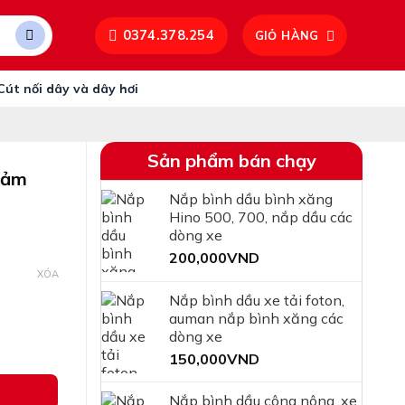
0374.378.254
GIỎ HÀNG
Cút nối dây và dây hơi
Sản phẩm bán chạy
cảm
Nắp bình dầu bình xăng
Hino 500, 700, nắp dầu các
dòng xe
200,000
VND
XÓA
Nắp bình dầu xe tải foton,
auman nắp bình xăng các
dòng xe
150,000
VND
 phanh JK231 131 1046 số lượng
Nắp bình dầu công nông, xe