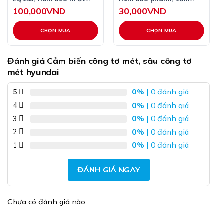
EQ153 ren 10mm, 13mm.
biến báo phanh JK231
100,000
VND
30,000
VND
131 1046
CHỌN MUA
CHỌN MUA
Sản
Sản
phẩm
phẩm
Đánh giá Cảm biến công tơ mét, sâu công tơ
này
này
mét hyundai
có
có
nhiều
nhiều
5
0%
| 0 đánh giá
biến
biến
4
0%
| 0 đánh giá
thể.
thể.
Các
Các
3
0%
| 0 đánh giá
tùy
tùy
2
0%
| 0 đánh giá
chọn
chọn
1
0%
| 0 đánh giá
có
có
thể
thể
được
được
ĐÁNH GIÁ NGAY
chọn
chọn
trên
trên
trang
trang
Chưa có đánh giá nào.
sản
sản