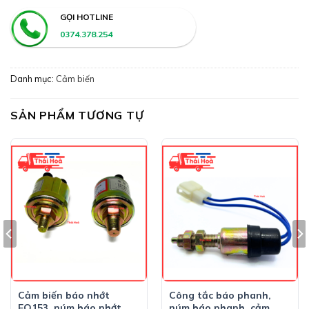
GỌI HOTLINE
0374.378.254
Danh mục:
Cảm biến
SẢN PHẨM TƯƠNG TỰ
Cảm biến báo nhớt
Công tắc báo phanh,
EQ153, núm báo nhớt
núm báo phanh, cảm