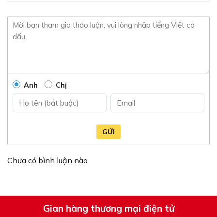
phẩm
phẩm
Anh
Chị
GỬI
Chưa có bình luận nào
Gian hàng thương mại điện tử