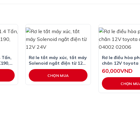
4 Tấn,
Rơ le tắt máy xúc, tắt máy
Rơ le điều hòa ph
K190,
Solenoid ngắt điện từ 12V
chân 12V toyota
24V
04002 02006
60,000
VND
CHỌN MUA
CHỌN MU
Sản
phẩm
này
có
nhiều
biến
thể.