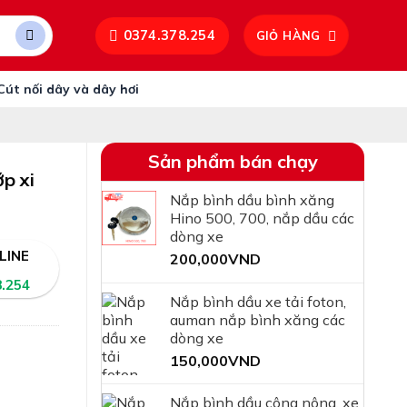
0374.378.254
GIỎ HÀNG
Cút nối dây và dây hơi
Sản phẩm bán chạy
ớp xi
Nắp bình dầu bình xăng
Hino 500, 700, nắp dầu các
dòng xe
LINE
200,000
VND
8.254
Nắp bình dầu xe tải foton,
auman nắp bình xăng các
dòng xe
150,000
VND
Nắp bình dầu công nông, xe