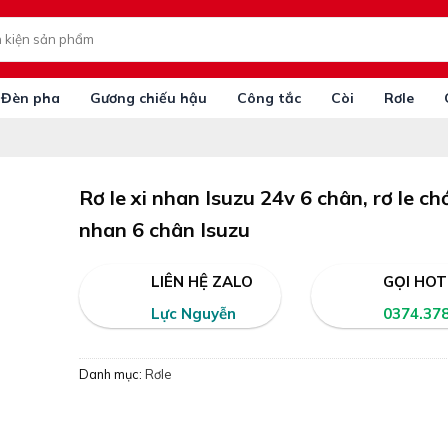
Đèn pha
Gương chiếu hậu
Công tắc
Còi
Rơle
Rơ le xi nhan Isuzu 24v 6 chân, rơ le ch
nhan 6 chân Isuzu
LIÊN HỆ ZALO
GỌI HOT
Lực Nguyễn
0374.37
Danh mục:
Rơle