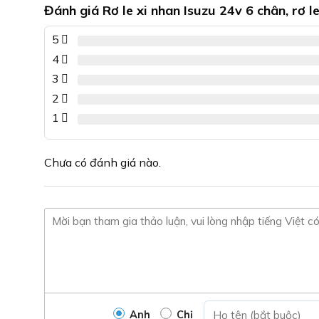
Các
Đánh giá Rơ le xi nhan Isuzu 24v 6 chân, rơ l
tùy
5
chọn
có
4
thể
3
được
2
chọn
1
trên
trang
sản
Chưa có đánh giá nào.
phẩm
Anh
Chị