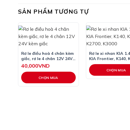
SẢN PHẨM TƯƠNG TỰ
Rơ le điều hoà 4 chân kèm
Rơ le xi nhan KIA 1.
giắc, rơ le 4 chân 12V 24V
KIA Frontier, K140, 
kèm giắc
K2700, K3000
40,000
VND
CHỌN MUA
CHỌN MUA
Sản
phẩm
này
có
nhiều
biến
thể.