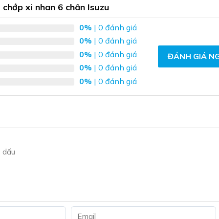
Các
e chớp xi nhan 6 chân Isuzu
tùy
0%
| 0 đánh giá
chọn
có
0%
| 0 đánh giá
thể
0%
| 0 đánh giá
ĐÁNH GIÁ N
được
0%
| 0 đánh giá
chọn
0%
| 0 đánh giá
trên
trang
sản
phẩm