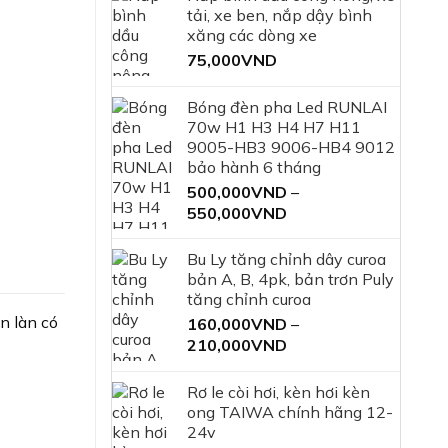
tải, xe ben, nắp dậy bình
xăng các dòng xe
75,000
VND
Bóng đèn pha Led RUNLAI
70w H1 H3 H4 H7 H11
9005-HB3 9006-HB4 9012
bảo hành 6 tháng
500,000
VND
–
550,000
VND
Khoảng
giá:
từ
Bu Ly tăng chỉnh dây curoa
500,000VND
bản A, B, 4pk, bản trơn Puly
đến
tăng chỉnh curoa
550,000VND
n làn có
160,000
VND
–
210,000
VND
Khoảng
giá:
từ
Rơ le còi hơi, kèn hơi kèn
160,000VND
ong TAIWA chính hãng 12-
đến
24v