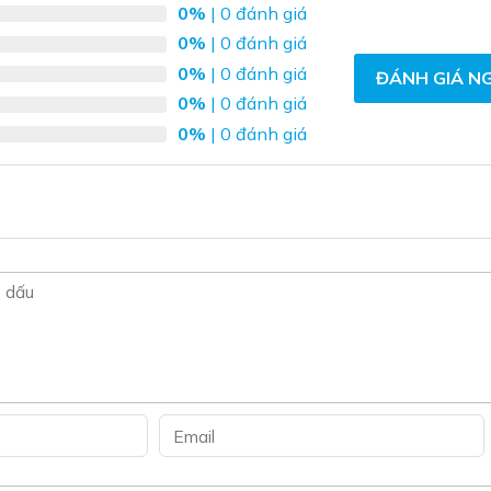
thể.
0%
| 0 đánh giá
Các
0%
| 0 đánh giá
tùy
0%
| 0 đánh giá
ĐÁNH GIÁ N
chọn
0%
| 0 đánh giá
có
0%
| 0 đánh giá
thể
được
chọn
trên
trang
sản
phẩm