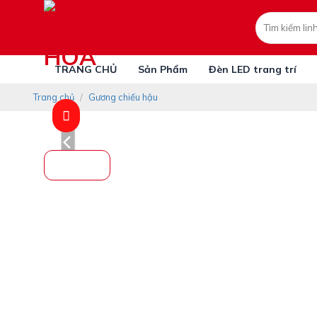
Skip
Tìm
to
kiếm:
content
TRANG CHỦ
Sản Phẩm
Đèn LED trang trí
Trang chủ
/
Gương chiếu hậu