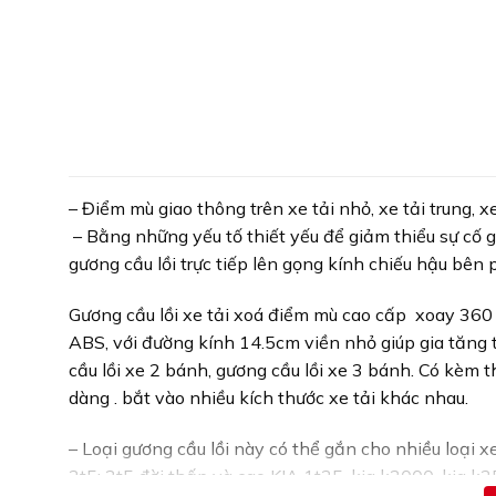
– Điểm mù giao thông trên xe tải nhỏ, xe tải trung, x
– Bằng những yếu tố thiết yếu để giảm thiểu sự cố g
gương cầu lồi trực tiếp lên gọng kính chiếu hậu bên 
Gương cầu lồi xe tải xoá điểm mù cao cấp xoay 360 
ABS, với đường kính 14.5cm viền nhỏ giúp gia tăng t
cầu lồi xe 2 bánh, gương cầu lồi xe 3 bánh. Có kè
dàng . bắt vào nhiều kích thước xe tải khác nhau.
– Loại gương cầu lồi này có thể gắn cho nhiều loại 
2t5; 3t5 đời thấp và cao KIA 1t25, kia k3000, kia