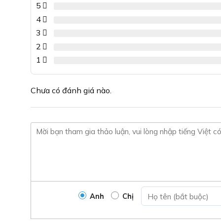
5
biến
thể.
4
Các
3
tùy
2
chọn
1
có
thể
được
Chưa có đánh giá nào.
chọn
trên
trang
sản
phẩm
Anh
Chị