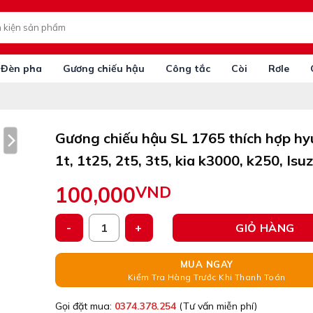
Đèn pha
Gương chiếu hậu
Công tắc
Còi
Rơle
Gương chiếu hậu SL 1765 thích hợp hy
1t, 1t25, 2t5, 3t5, kia k3000, k250, Isu
100,000
VND
Gương chiếu hậu SL 1765 thích hợp hyundai 1t, 1t25,
GIỎ HÀNG
MUA NGAY
Kiểm Tra Hàng Trước Khi Thanh Toán
Gọi đặt mua:
0374.378.254
(Tư vấn miễn phí)