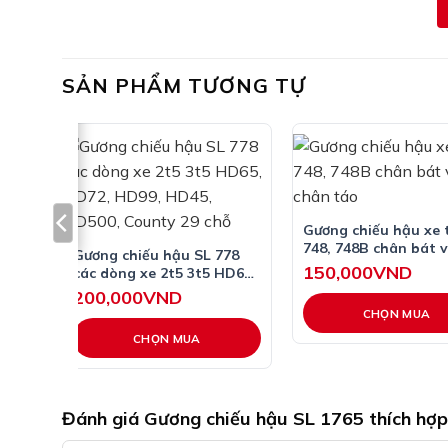
HD800, GƯƠNG CẦU CHO XE TẢI ISUZU QKR77HE4
MÁY…
SẢN PHẨM TƯƠNG TỰ
 kính
Gương chiếu hậu xe 
748, 748B chân bát 
Gương chiếu hậu SL 778
chân táo
150,000
VND
các dòng xe 2t5 3t5 HD65,
HD72, HD99, HD45, HD500,
200,000
VND
County 29 chỗ
CHỌN MUA
CHỌN MUA
Sản
phẩm
này
có
Đánh giá Gương chiếu hậu SL 1765 thích hợp h
nhiều