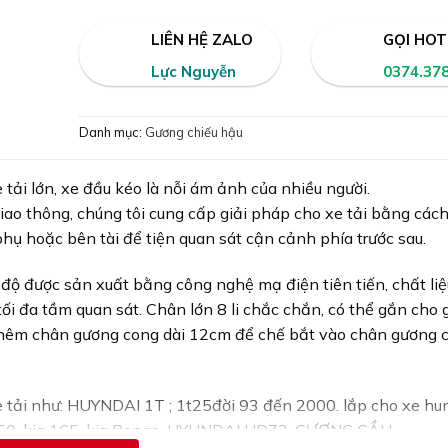
LIÊN HỆ ZALO
GỌI HOT
Lực Nguyễn
0374.37
Danh mục:
Gương chiếu hậu
e tải lớn, xe đầu kéo là nỗi ám ảnh của nhiều người.
iao thông, chúng tôi cung cấp giải pháp cho xe tải bằng các
phụ hoặc bên tài để tiện quan sát cận cảnh phía trước sau.
độ được sản xuất bằng công nghệ mạ điện tiên tiến, chất li
ối đa tầm quan sát. Chân lớn 8 li chắc chắn, có thể gắn cho
m thêm chân gương cong dài 12cm để chế bắt vào chân gương 
xe tải như: HUYNDAI 1T ; 1t25đời 93 đến 2000. lắp cho xe hu
 k250, kia 165, kia Bongo, HYUNDAI HD72, GƯƠNG CẦU