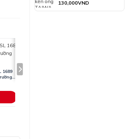
210,000VND
 XE
130,000
VND
L 1689
trường