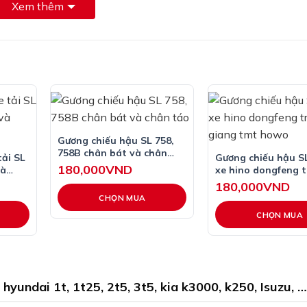
 , GƯƠNG CẦU LỒI CHO XE 3 BÁNH , GƯƠNG CẦU LỒI CHO
Xem thêm
Gương chiếu hậu SL 758,
758B chân bát và chân
tải SL
Gương chiếu hậu S
táo
180,000
VND
và
xe hino dongfeng 
giang tmt howo
180,000
VND
CHỌN MUA
CHỌN MUA
Sản
phẩm
này
có
nhiều
yundai 1t, 1t25, 2t5, 3t5, kia k3000, k250, Isuzu, …
biến