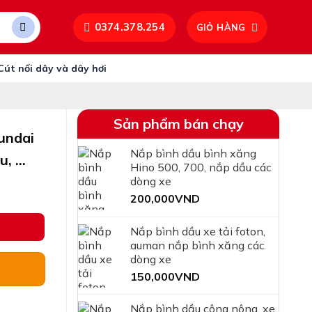
0374.378.254
GIỎ HÀNG
Cút nối dây và dây hơi
Sản phẩm bán chạy
undai
Nắp bình dầu bình xăng
zu, …
Hino 500, 700, nắp dầu các
dòng xe
200,000
VND
 2t5, 3t5, kia k3000, k250, Isuzu, … số lượng
Nắp bình dầu xe tải foton,
auman nắp bình xăng các
dòng xe
150,000
VND
Nắp bình dầu công nông, xe