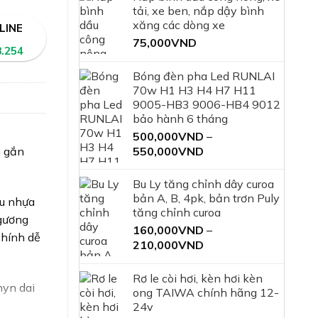
tải, xe ben, nắp dậy bình
xăng các dòng xe
LINE
75,000
VND
8.254
Bóng đèn pha Led RUNLAI
70w H1 H3 H4 H7 H11
9005-HB3 9006-HB4 9012
bảo hành 6 tháng
500,000
VND
–
550,000
VND
Khoảng
h gắn
giá:
từ
Bu Ly tăng chỉnh dây curoa
500,000VND
bản A, B, 4pk, bản trơn Puly
ệu nhựa
đến
tăng chỉnh curoa
 gương
550,000VND
160,000
VND
–
chính dễ
210,000
VND
Khoảng
giá:
từ
Rơ le còi hơi, kèn hơi kèn
nyn dai
160,000VND
ong TAIWA chính hãng 12-
đến
24v