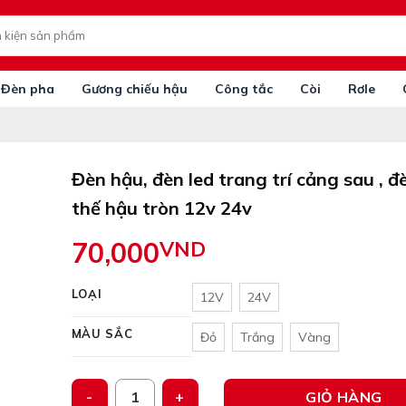
Đèn pha
Gương chiếu hậu
Công tắc
Còi
Rơle
Đèn hậu, đèn led trang trí cảng sau , đ
thế hậu tròn 12v 24v
70,000
VND
LOẠI
12V
24V
MÀU SẮC
Đỏ
Trắng
Vàng
Đèn hậu, đèn led trang trí cảng sau , đèn thay thế 
GIỎ HÀNG