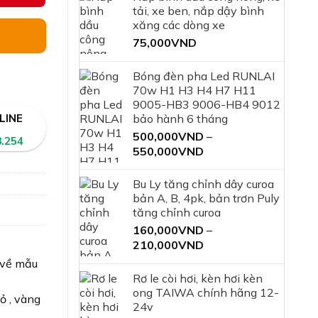
tải, xe ben, nắp dậy bình
xăng các dòng xe
75,000
VND
Bóng đèn pha Led RUNLAI
70w H1 H3 H4 H7 H11
9005-HB3 9006-HB4 9012
LINE
bảo hành 6 tháng
500,000
VND
–
8.254
Khoảng
550,000
VND
giá:
từ
Bu Ly tăng chỉnh dây curoa
500,000VND
bản A, B, 4pk, bản trơn Puly
đến
tăng chỉnh curoa
550,000VND
160,000
VND
–
Khoảng
210,000
VND
giá:
 về mẫu
từ
Rơ le còi hơi, kèn hơi kèn
160,000VND
ong TAIWA chính hãng 12-
ỏ , vàng
đến
24v