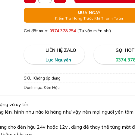
MUA NGAY
Kiểm Tra Hàng Trước Khi Thanh Toán
Gọi đặt mua:
0374.378.254
(Tư vấn miễn phí)
LIÊN HỆ ZALO
GỌI HOT
Lực Nguyễn
0374.37
SKU:
Không áp dụng
Danh mục:
Đèn Hậu
ng và uy tín.
ng lên, hình như nào là hàng như vậy nên mọi người yên tâm
dùng cho đèn hậu 24v hoặc 12v . dùng để thay thế từng mắt đ
 thêm phía sau