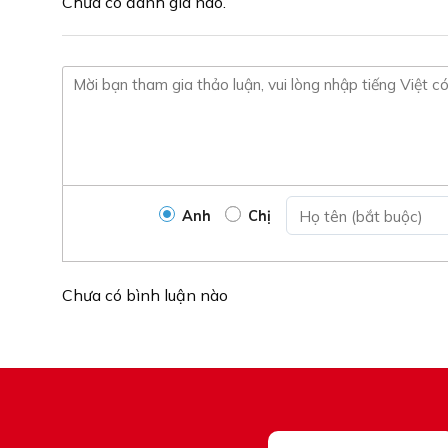
Chưa có đánh giá nào.
phẩm
Anh
Chị
Chưa có bình luận nào