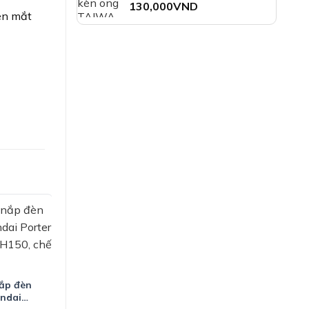
210,000VND
130,000
VND
Đèn mắt
nắp đèn
undai