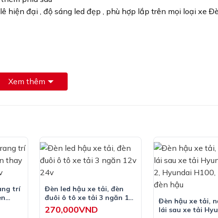
lê hiện đại , độ sáng led đẹp , phù hợp lắp trên mọi loại xe 
Xem thêm
ùi .
èn phanh .
ng trí
Đèn led hậu xe tải, đèn
èn
đuôi ô tô xe tải 3 ngăn 12v
Đèn hậu xe tải, 
2v 24v
24v
270,000
VND
lái sau xe tải Hy