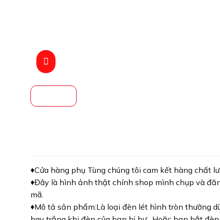
♦️Cửa hàng phụ Tùng chúng tôi cam kết hàng chất lượ
♦️Đây là hình ảnh thật chính shop mình chụp và đă
mã.
♦️Mô tả sản phẩm:Là loại đèn lét hình tròn thường 
hay trắng khi đèn của bạn bị hư . Hoặc bạn bắt đèn