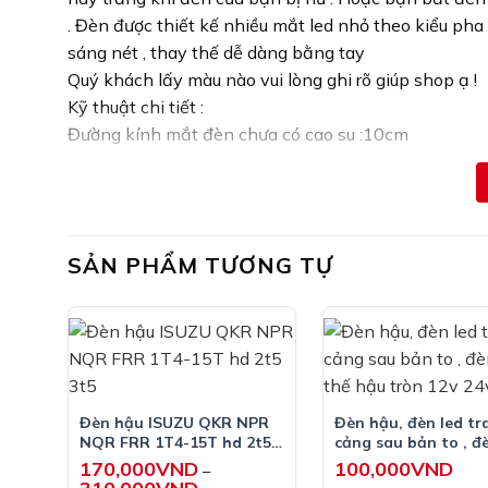
. Đèn được thiết kế nhiều mắt led nhỏ theo kiểu pha 
sáng nét , thay thế dễ dàng bằng tay
Quý khách lấy màu nào vui lòng ghi rõ giúp shop ạ !
Kỹ thuật chi tiết :
Đường kính mắt đèn chưa có cao su :10cm
Đường kính đèn khi đã có doăng cao su :13cm
Dầy 4,5 cm
Chỉ số chống nước đạt IP66
Mỗi đèn có 16 mắt led nhỏ.
SẢN PHẨM TƯƠNG TỰ
– đèn màu vàng có hai dây đấu làm đèn xi nhan .
– đèn trắng có 3 dây đấu làm đèn hành trình và đèn l
– đèn màu đỏ có 3 dây đấu làm đèn hành trình và đ
=== tất cả các đèn dây đen là dây mát .
Đèn có nhiều chế độ giúp đa năng cho quý khách
Đèn hậu ISUZU QKR NPR
Đèn hậu, đèn led tra
NQR FRR 1T4-15T hd 2t5
cảng sau bản to , đ
3t5
thay thế hậu tròn 1
170,000
VND
100,000
VND
–
Khoảng