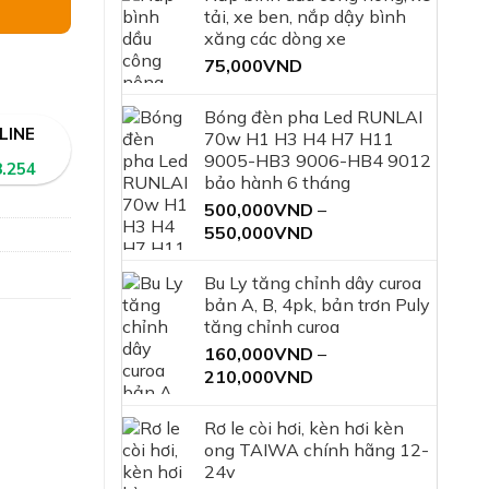
tải, xe ben, nắp dậy bình
xăng các dòng xe
75,000
VND
Bóng đèn pha Led RUNLAI
LINE
70w H1 H3 H4 H7 H11
9005-HB3 9006-HB4 9012
8.254
bảo hành 6 tháng
500,000
VND
–
Khoảng
550,000
VND
giá:
từ
Bu Ly tăng chỉnh dây curoa
500,000VND
bản A, B, 4pk, bản trơn Puly
đến
tăng chỉnh curoa
550,000VND
160,000
VND
–
Khoảng
210,000
VND
giá:
từ
Rơ le còi hơi, kèn hơi kèn
160,000VND
ong TAIWA chính hãng 12-
đến
24v