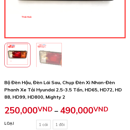
Bộ Đèn Hậu, Đèn Lái Sau, Chụp Đèn Xi Nhan-Đèn
Phanh Xe Tải Hyundai 2.5-3.5 Tấn, HD65, HD72, HD
88, HD99, HD800, Mighty 2
250,000
VND
490,000
VND
Khoản
–
giá:
từ
LOẠI
1 cái
1 đôi