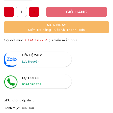
250,0
đến
Bộ Đèn Hậu, Đèn Lái Sau, Chụp Đèn Xi Nhan-Đèn Phanh Xe T
490,0
GIỎ HÀNG
MUA NGAY
Kiểm Tra Hàng Trước Khi Thanh Toán
Gọi đặt mua:
0374.378.254
(Tư vấn miễn phí)
LIÊN HỆ ZALO
Lực Nguyễn
GỌI HOTLINE
0374.378.254
SKU:
Không áp dụng
Danh mục:
Đèn Hậu