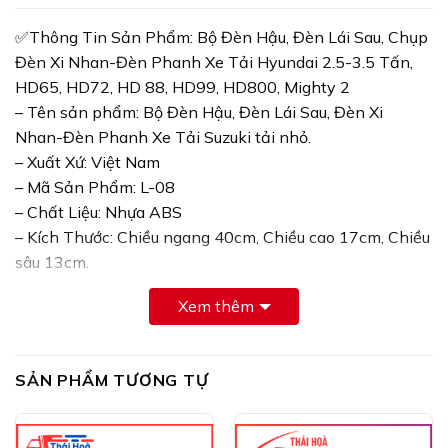
✅Thông Tin Sản Phẩm: Bộ Đèn Hậu, Đèn Lái Sau, Chụp
Đèn Xi Nhan-Đèn Phanh Xe Tải Hyundai 2.5-3.5 Tấn,
HD65, HD72, HD 88, HD99, HD800, Mighty 2
– Tên sản phẩm: Bộ Đèn Hậu, Đèn Lái Sau, Đèn Xi
Nhan-Đèn Phanh Xe Tải Suzuki tải nhỏ.
– Xuất Xứ: Việt Nam
– Mã Sản Phẩm: L-08
– Chất Liệu: Nhựa ABS
– Kích Thước: Chiều ngang 40cm, Chiều cao 17cm, Chiều
sâu 13cm.
– Dòng Xe Tương Thích: Xe Tải Hyundai 2.5-3.5 Tấn,
Xem thêm
HD65, HD72, HD 88, HD99, HD 500, HD800, Mighty 2,
NS250
✅ Ưu Điểm: Bộ Đèn Hậu, Đèn Lái Sau, Chụp Đèn Xi
SẢN PHẨM TƯƠNG TỰ
Nhan-Đèn Phanh Xe Tải Hyundai 2.5-3.5 Tấn, HD65,
HD72, HD 88, HD99, HD800, Mighty 2
– Thiết kế chắc chắn, bền đẹp, dễ dàng lắp đặt, thay