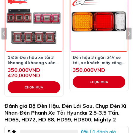
thế
– Có sẵn bộ đui bên trong.
– Khung đỡ đèn được gia công chắc chắn.
– Được bọc bằng chất liệu nhựa ABS & PP chất lượng
cao, chống thấm nước và chống bụi, tiêu thụ điện năng
thấp, chống rung và chống sốc.
– Mặt đèn được làm từ nhựa ABS cao cấp không bị phai,
bạc màu theo thời gian.
1 Đôi Đèn hậu xe tải 3
Đèn hậu 3 ngăn 24V xe
khoang 4 khoang vuông,
tải, xe khách, máy công
đèn hậu ô tô xe tải máy
trình….
350,000
VND
350,000
VND
–
cày 12/24v dùng chung
420,000
VND
Khoảng
giá:
từ
CHỌN MUA
350,000VND
CHỌN MUA
đến
420,000VND
Sản
phẩm
Đánh giá Bộ Đèn Hậu, Đèn Lái Sau, Chụp Đèn Xi
này
Nhan-Đèn Phanh Xe Tải Hyundai 2.5-3.5 Tấn,
có
HD65, HD72, HD 88, HD99, HD800, Mighty 2
nhiều
biến
0%
| 0 đánh giá
5