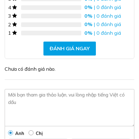
thể.
0%
| 0 đánh giá
4
Các
tùy
0%
| 0 đánh giá
3
chọn
0%
| 0 đánh giá
2
có
0%
| 0 đánh giá
1
thể
được
chọn
ĐÁNH GIÁ NGAY
trên
trang
sản
Chưa có đánh giá nào.
phẩm
Anh
Chị